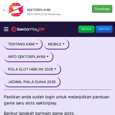
Download
×
SEKTORPLAY88
SEKTORPLAY88 Mobile App
MASUK
DAFTAR
TENTANG KAMI
MOBILE
INFO SEKTORPLAY88
POLA SLOT HARI INI 2026
JADWAL PIALA DUNIA 2026
Pastikan anda sudah login untuk melanjutkan panduan
game seru slots sektorplay.
Berikut langkah bermain game slots: