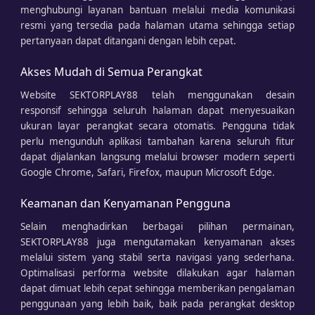
menghubungi layanan bantuan melalui media komunikasi
resmi yang tersedia pada halaman utama sehingga setiap
pertanyaan dapat ditangani dengan lebih cepat.
Akses Mudah di Semua Perangkat
Website SEKTORPLAY88 telah menggunakan desain
responsif sehingga seluruh halaman dapat menyesuaikan
ukuran layar perangkat secara otomatis. Pengguna tidak
perlu mengunduh aplikasi tambahan karena seluruh fitur
dapat dijalankan langsung melalui browser modern seperti
Google Chrome, Safari, Firefox, maupun Microsoft Edge.
Keamanan dan Kenyamanan Pengguna
Selain menghadirkan berbagai pilihan permainan,
SEKTORPLAY88 juga mengutamakan kenyamanan akses
melalui sistem yang stabil serta navigasi yang sederhana.
Optimalisasi performa website dilakukan agar halaman
dapat dimuat lebih cepat sehingga memberikan pengalaman
penggunaan yang lebih baik, baik pada perangkat desktop