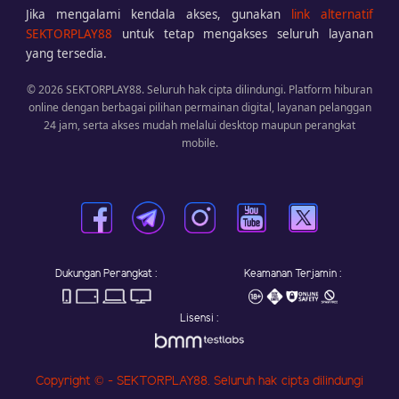
Jika mengalami kendala akses, gunakan
link alternatif
SEKTORPLAY88
untuk tetap mengakses seluruh layanan
yang tersedia.
© 2026 SEKTORPLAY88. Seluruh hak cipta dilindungi. Platform hiburan
online dengan berbagai pilihan permainan digital, layanan pelanggan
24 jam, serta akses mudah melalui desktop maupun perangkat
mobile.
Dukungan Perangkat :
Keamanan Terjamin :
Lisensi :
Copyright © - SEKTORPLAY88. Seluruh hak cipta dilindungi