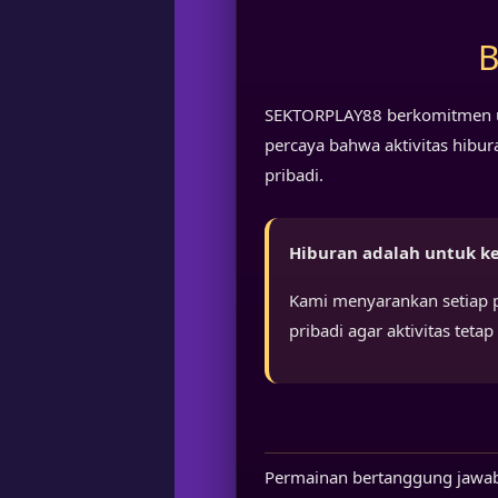
B
SEKTORPLAY88 berkomitmen u
percaya bahwa aktivitas hibu
pribadi.
Hiburan adalah untuk k
Kami menyarankan setiap 
pribadi agar aktivitas tetap
Permainan bertanggung jawab 