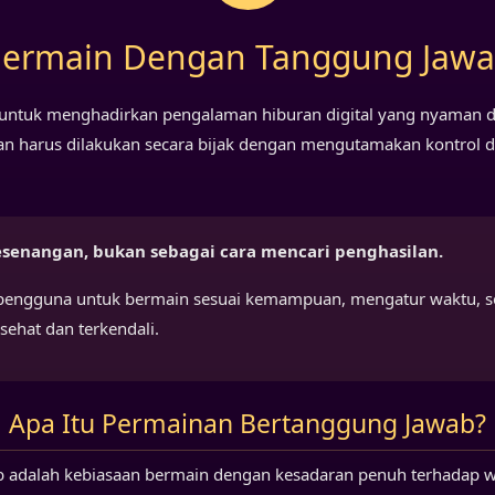
ermain Dengan Tanggung Jaw
ntuk menghadirkan pengalaman hiburan digital yang nyaman 
ran harus dilakukan secara bijak dengan mengutamakan kontrol d
esenangan, bukan sebagai cara mencari penghasilan.
pengguna untuk bermain sesuai kemampuan, mengatur waktu, 
 sehat dan terkendali.
Apa Itu Permainan Bertanggung Jawab?
adalah kebiasaan bermain dengan kesadaran penuh terhadap wak