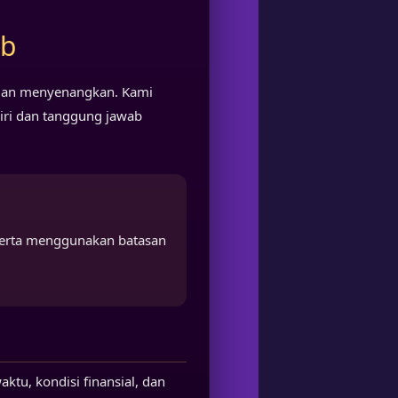
ab
dan menyenangkan. Kami
iri dan tanggung jawab
serta menggunakan batasan
tu, kondisi finansial, dan