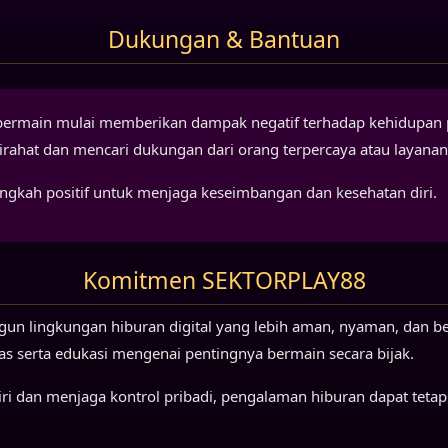
Dukungan & Bantuan
s bermain mulai memberikan dampak negatif terhadap kehidupan
rahat dan mencari dukungan dari orang terpercaya atau layanan
ngkah positif untuk menjaga keseimbangan dan kesehatan diri.
Komitmen SEKTORPLAY88
un lingkungan hiburan digital yang lebih aman, nyaman, dan b
as serta edukasi mengenai pentingnya bermain secara bijak.
 dan menjaga kontrol pribadi, pengalaman hiburan dapat tetap m